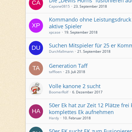
Die „Devils Horns“ fusionieren a
Capone0815
23. September 2018
Kommando ohne Leistungsdruck 
aktive Spieler
xpcase
19. September 2018
Suchen Mitspieler für 25 er Ko
Durchfallmann
21. September 2018
Generation Taff
taffloen
23. Juli 2018
Volle kanone 2 sucht
BoomerRolf
6. Dezember 2017
50er Ek hat zur Zeit 12 Plätze fre
komplettes Ek aufnehmen
Hardy
10. Februar 2018
50er EK sucht EK zum Fusioniere