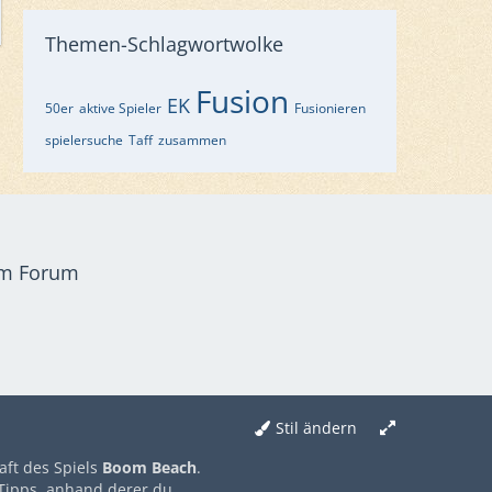
Themen-Schlagwortwolke
Fusion
EK
50er
aktive Spieler
Fusionieren
spielersuche
Taff
zusammen
em Forum
Stil ändern
aft des Spiels
Boom Beach
.
 Tipps, anhand derer du