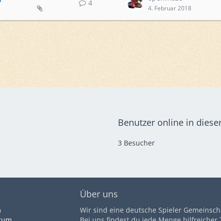
4
4. Februar 2018
Benutzer online in dies
3 Besucher
Über uns
m
Wir sind eine deutsche Spieler Gemeinsch
orum
Bei uns findest du jede Menge hilfreicher