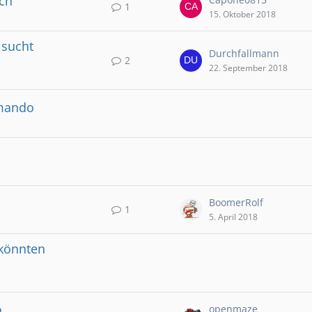
uch
1
15. Oktober 2018
sucht
Durchfallmann
2
22. September 2018
mmando
BoomerRolf
1
5. April 2018
i könnten
n
openmaze