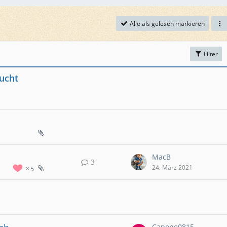
Alle als gelesen markieren
Filter
sucht
MacB
3
24. März 2021
5
Capone0815