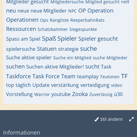
Mitglieder gesucht
Mitgliedersuche
Mitglied gesucht
nett
neu
OP
Operation
neue
neue Mitglieder
NPC
Operationen
Ops
Rangliste
ReeperbahnRats
Ressourcen
Schatzkammer
Siegespunkte
Spaß
Spieler
Spieler gesucht
Spass am Spiel
suche
Statuen
spielersuche
strategie
Suche aktive spieler
Suche ein Mitglied
suche Mitglieder
suchen
sucht
Suchen aktive Mitglieder!
Task
TF
Taskforce
Task Force
Team
teamplay
Teutonen
top
täglich
Update
verstärkung
verteidigung
video
Zooka
Vorstellung
youtube
ü30
Warrior
Zuverlässig
Stil ändern
Informationen