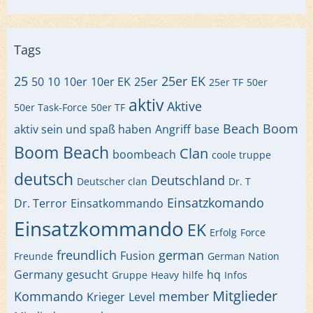
Tags
25
25er EK
50
10
10er
10er EK
25er
25er TF
50er
aktiv
Aktive
50er Task-Force
50er TF
Beach
Boom
aktiv sein und spaß haben
Angriff
base
Boom Beach
Clan
boombeach
coole truppe
deutsch
Deutschland
Deutscher clan
Dr. T
Einsatzkomando
Dr. Terror
Einsatkommando
Einsatzkommando
EK
Erfolg
Force
freundlich
german
Fusion
Freunde
German Nation
Germany
gesucht
hq
Gruppe
Heavy
hilfe
Infos
Mitglieder
Kommando
member
Krieger
Level