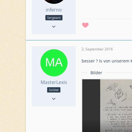
inferno
Sergeant
Reaktionen
57
Punkte
1.527
Beiträge
288
Level
65
2. September 2016
Level HQ
22
Einsatzkommando
besser ? Is von unserem
Rheinberger
Bilder
MasterLexis
Soldat
Reaktionen
3
Punkte
233
Beiträge
45