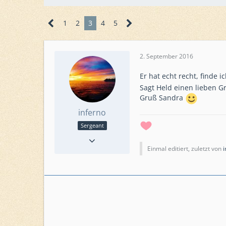
1
2
3
4
5
2. September 2016
Er hat echt recht, finde
Sagt Held einen lieben G
Gruß Sandra
inferno
Sergeant
Reaktionen
57
Punkte
1.527
Einmal editiert, zuletzt von
i
Beiträge
288
Level
65
Level HQ
22
Einsatzkommando
Rheinberger