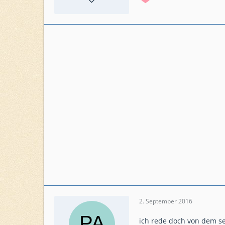
Punkte
1.527
Beiträge
288
Level
65
Level HQ
22
Einsatzkommando
Rheinberger
2. September 2016
ich rede doch von dem s