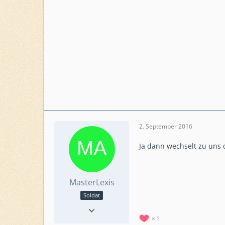
2. September 2016
Ja dann wechselt zu uns 
MasterLexis
Soldat
Reaktionen
3
Punkte
233
1