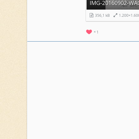
IMG-20160902-WA0
356,1 kB
1.200×1.60
1