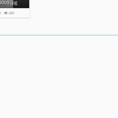
009.jpg
0
489