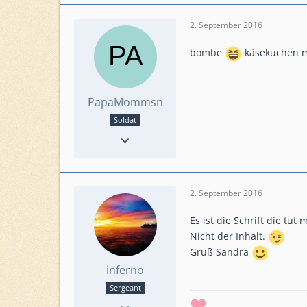
2. September 2016
bombe
käsekuchen mu
PapaMommsn
Soldat
Punkte
25
Beiträge
5
Level
65
Level HQ
22
2. September 2016
Einsatzkommando
Amazing Outlaws
Es ist die Schrift die tu
Nicht der Inhalt.
Gruß Sandra
inferno
Sergeant
Reaktionen
57