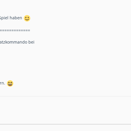
 Spiel haben
?=============
satzkommando bei
ern.