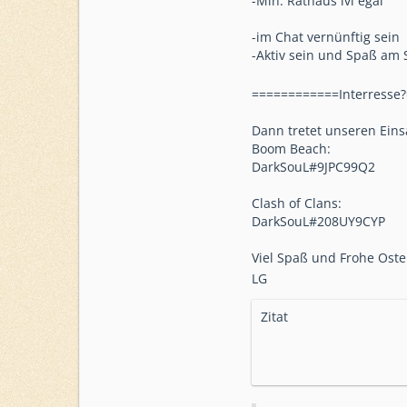
-Min. Rathaus lvl egal
-im Chat vernünftig sein
-Aktiv sein und Spaß am
============Interresse
Dann tretet unseren Ein
Boom Beach:
DarkSouL#9JPC99Q2
Clash of Clans:
DarkSouL#208UY9CYP
Viel Spaß und Frohe Ost
LG
Zitat