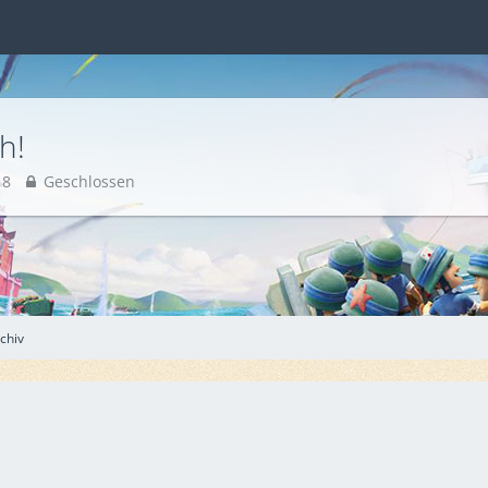
h!
18
Geschlossen
chiv