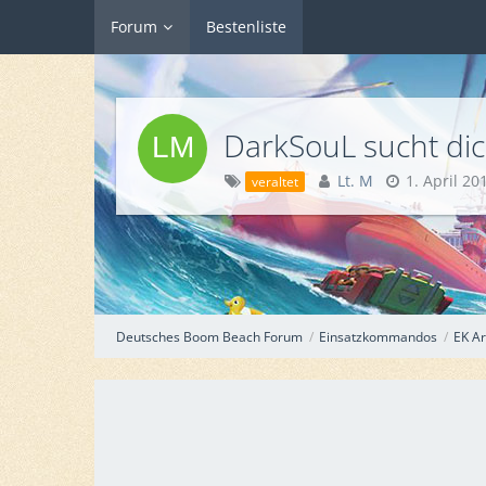
Forum
Bestenliste
DarkSouL sucht dic
Lt. M
1. April 20
veraltet
Deutsches Boom Beach Forum
Einsatzkommandos
EK Ar