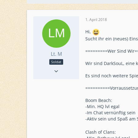
1. April 2018
Hi,
Sucht ihr ein (neues) Ei
=========Wer Sind Wir=
Lt. M
Soldat
Wir sind DarkSouL, eine 
Punkte
15
Beiträge
2
Es sind noch weitere Spi
==========Vorraussetz
Boom Beach:
-Min. HQ lvl egal
-Im Chat vernünftig sein
-Aktiv sein und Spaß am
Clash of Clans: