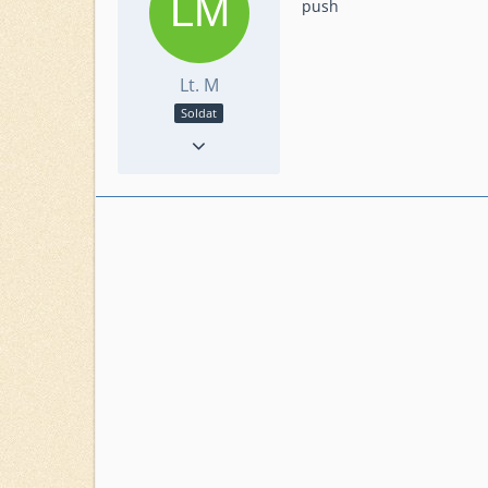
push
Lt. M
Soldat
Punkte
15
Beiträge
2