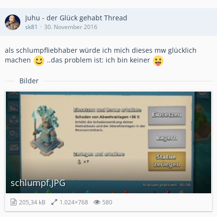
Juhu - der Glück gehabt Thread
sk81
30. November 2016
als schlumpfliebhaber würde ich mich dieses mw glücklich
machen
..das problem ist: ich bin keiner
Bilder
schlumpf.JPG
205,34 kB
1.024×768
580