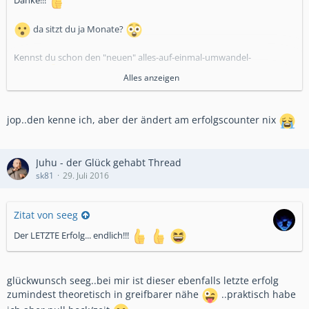
da sitzt du ja Monate?
Kennst du schon den "neuen" alles-auf-einmal-umwandel-
Button
Alles anzeigen
jop..den kenne ich, aber der ändert am erfolgscounter nix
Juhu - der Glück gehabt Thread
sk81
29. Juli 2016
Zitat von seeg
Der LETZTE Erfolg... endlich!!!
glückwunsch seeg..bei mir ist dieser ebenfalls letzte erfolg
zumindest theoretisch in greifbarer nähe
..praktisch habe