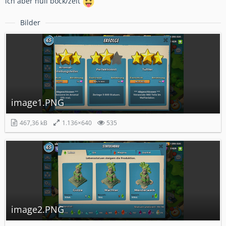
ich aber null bock/zeit
Bilder
image1.PNG
467,36 kB
1.136×640
535
image2.PNG