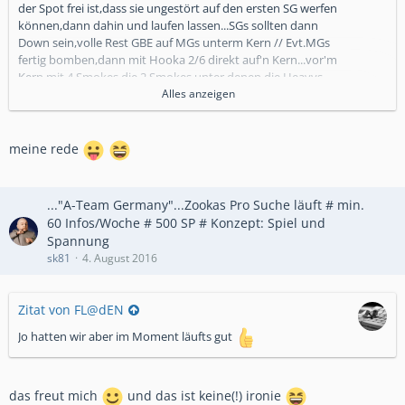
der Spot frei ist,dass sie ungestört auf den ersten SG werfen
können,dann dahin und laufen lassen...SGs sollten dann
Down sein,volle Rest GBE auf MGs unterm Kern // Evt.MGs
fertig bomben,dann mit Hooka 2/6 direkt auf'n Kern...vor'm
Kern mit 4 Smokes,die 2 Smokes unter denen die Heavys
stehen,müssen als erstes fliegen.2-3 Critter li,re vom Kern und
Alles anzeigen
einen darüber,plus schocks,vorrangig li und re...
meine rede
..."A-Team Germany"...Zookas Pro Suche läuft # min.
60 Infos/Woche # 500 SP # Konzept: Spiel und
Spannung
sk81
4. August 2016
Zitat von FL@dEN
Jo hatten wir aber im Moment läufts gut
das freut mich
und das ist keine(!) ironie