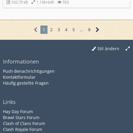
532,75 kB
1.136×640
553
1
2
3
4
5
…
8
Stil ändern
Informationen
Push-Benachrichtigungen
Kontaktformular
Häufig gestellte Fragen
Links
Hay Day Forum
Brawl Stars Forum
Clash of Clans Forum
Clash Royale Forum