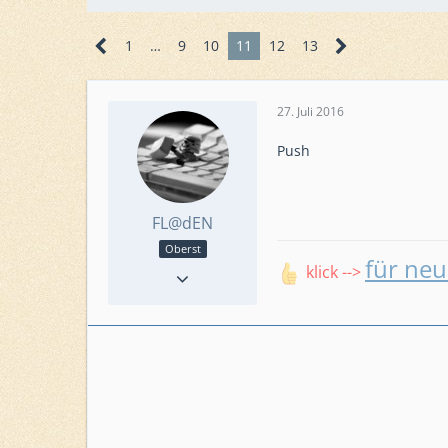
1
…
9
10
11
12
13
27. Juli 2016
Push
FL@dEN
Oberst
für neu
Reaktionen
223
klick -->
Punkte
6.453
Beiträge
1.223
Level
65, 51
Level HQ
22, 20
Einsatzkommando
Amazing Outlaws