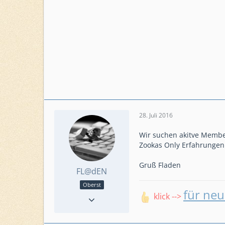
28. Juli 2016
Wir suchen akitve Membe
Zookas Only Erfahrungen 
Gruß Fladen
FL@dEN
Oberst
für neu
Reaktionen
223
klick -->
Punkte
6.453
Beiträge
1.223