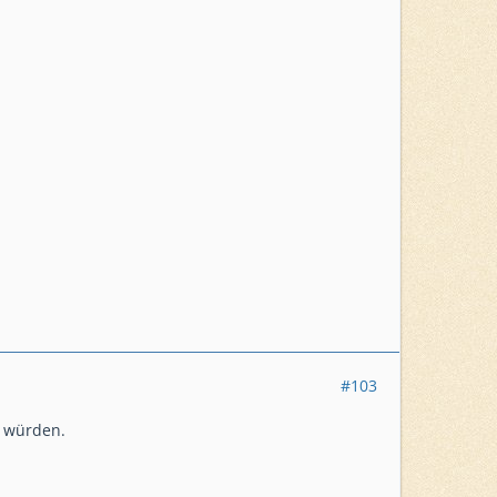
#103
n würden.