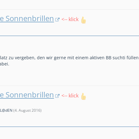
e Sonnenbrillen
<-- klick
latz zu vergeben, den wir gerne mit einem aktiven BB suchti fülle
abei.
e Sonnenbrillen
<-- klick
FL@dEN
(
4. August 2016
)