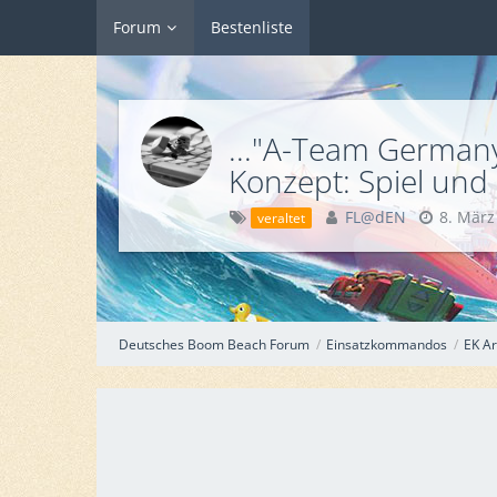
Forum
Bestenliste
..."A-Team Germany
Konzept: Spiel un
FL@dEN
8. März
veraltet
Deutsches Boom Beach Forum
Einsatzkommandos
EK Ar