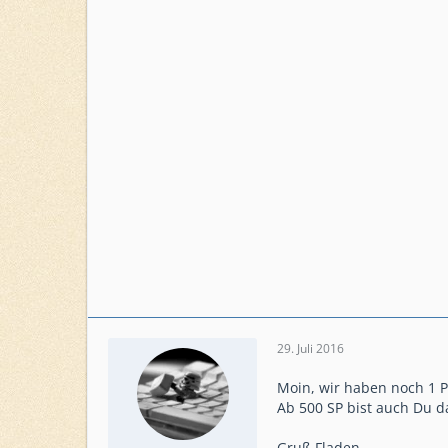
Level
65, 51
Level HQ
22, 20
Einsatzkommando
Amazing Outlaws
29. Juli 2016
Moin, wir haben noch 1 P
Ab 500 SP bist auch Du d
Gruß Fladen