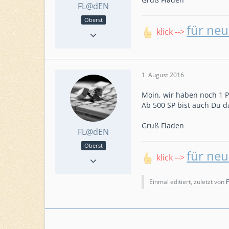
FL@dEN
Oberst
für neu
Reaktionen
223
klick -->
Punkte
6.453
Beiträge
1.223
Level
65, 51
1. August 2016
Level HQ
22, 20
Einsatzkommando
Moin, wir haben noch 1 P
Amazing Outlaws
Ab 500 SP bist auch Du d
Gruß Fladen
FL@dEN
Oberst
für neu
Reaktionen
223
klick -->
Punkte
6.453
Beiträge
1.223
Einmal editiert, zuletzt von
Level
65, 51
Level HQ
22, 20
Einsatzkommando
Amazing Outlaws