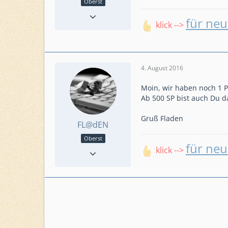
Oberst
Reaktionen
223
für neu
Punkte
6.453
klick -->
Beiträge
1.223
Level
65, 51
Level HQ
22, 20
4. August 2016
Einsatzkommando
Amazing Outlaws
Moin, wir haben noch 1 P
Ab 500 SP bist auch Du d
Gruß Fladen
FL@dEN
Oberst
für neu
Reaktionen
223
klick -->
Punkte
6.453
Beiträge
1.223
Level
65, 51
Level HQ
22, 20
Einsatzkommando
Amazing Outlaws