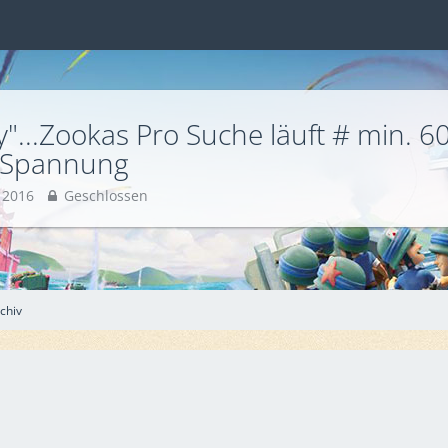
"...Zookas Pro Suche läuft # min. 6
d Spannung
 2016
Geschlossen
chiv