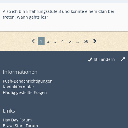
Also ich bin Erfahrungsstufe 3 und könnte einem Clan bei
treten. Wann gehts los?
1
2
3
4
5
…
68
Stil ändern
Informationen
Push-Benachrichtigungen
Kontaktformular
Häufig gestellte Fragen
Links
Hay Day Forum
Brawl Stars Forum