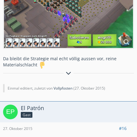
Da bleibt die Strategie mal echt völlig aussen vor, reine
Materialschlacht
Spiel mit den Besten - Tatter Force 1 - ein
[align=center]
starkes Team sucht starke Spieler
Einmal editiert, zuletzt von
Vollpfosten
(
27. Oktober 2015
)
El Patrón
- Etwas wissen kann jeder Idiot, wichtig ist das Verständnis -
Gast
#16
27. Oktober 2015