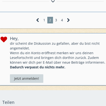
Bei Fragen stehe ich euch gerne zur Verfügung
It´s nice to be important but it´s more important to be nice!
1
2
3
4
EK: Heldentempel
Hey,
dir scheint die Diskussion zu gefallen, aber du bist nicht
angemeldet.
Wenn du ein Konto eröffnest merken wir uns deinen
Lesefortschritt und bringen dich dorthin zurück. Zudem
können wir dich per E-Mail über neue Beiträge informieren.
Dadurch verpasst du nichts mehr.
Jetzt anmelden!
Teilen