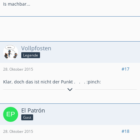
Is machbar...
Vollpfosten
Legende
#17
28. Oktober 2015
Klar, doch das ist nicht der Punkt . . . :pinch:
Spiel mit den Besten - Tatter Force 1 - ein
[align=center]
starkes Team sucht starke Spieler
El Patrón
Gast
- Etwas wissen kann jeder Idiot, wichtig ist das Verständnis -
#18
28. Oktober 2015