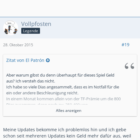
Vollpfosten
Legende
#19
28. Oktober 2015
Zitat von El Patrón
Aber warum gibst du denn überhaupt für dieses Spiel Geld
aus? Ich versteh das nicht.
Ich habe so viele Dias angesammelt, dass es im Notfall für die
ein oder andere Beschleunigung reicht.
In einem Monat kommen allein von der TF-Prämie um die 800
Dias zusammen, dann noch zw. 250-400 von
Überfällen auf meine Basis, dann noch weitere von
Alles anzeigen
Tauchstellen und der täglichen Belohnung.
Meine Lager sind auch immer mit um die 4 Mio. Rohstoffen
Meine Updates bekomme ich problemlos hin und ich gebe
gefüllt.
schon seit mehreren Updates kein Geld mehr dafür aus, weil