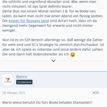
die schlicht und ergreifend Abzocker sind. Btw. wenn man
nicht simuliert, ist das Spiel definitiv teurer.
Deine Dias von einem Monat reichen z.B. für 4x Boote neu
laden, da kann man nicht mal einen Abend von flüssig spielen.
Die
Kosten für flüssiges Spiel
sind derart hoch, dass ich da
zwingend mehr Gegenwert für erwarte und nicht immer
weniger.
Nun ist es im F2P-Bereich allerdings so, daß wenige die Zahler
für viele sind und SC's Strategie ist ziemlich durchschaubar. Ist
aber ok, ich spiele es nebenbei und lasse andere dafür zahlen.
Die sind dann halt leidensbereiter als ich
Spiel mit den Besten - Tatter Force 1 - ein
[align=center]
starkes Team sucht starke Spieler
Berni
Leutenant
- Etwas wissen kann jeder Idiot, wichtig ist das Verständnis -
#20
28. Oktober 2015
Mario wieso benutzt Du fürs Boote beladen Diamanten?