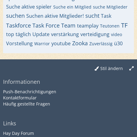
Suche aktive spieler
Suche ein Mitglied
suche Mitglieder
suchen
sucht
Suchen aktive Mitglieder!
Task
TF
Taskforce
Task Force
Team
teamplay
Teutonen
top
täglich
Update
verstärkung
verteidigung
video
Zooka
Vorstellung
youtube
ü30
Warrior
Zuverlässig
Stil ändern
Informationen
Push-Benachrichtigungen
Kontaktformular
Häufig gestellte Fragen
Links
Hay Day Forum