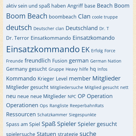
Beach
Boom
aktiv sein und spaß haben
Angriff
base
Boom Beach
Clan
boombeach
coole truppe
deutsch
Deutschland
Deutscher clan
Dr. T
Einsatzkomando
Dr. Terror
Einsatkommando
Einsatzkommando
EK
Erfolg
Force
freundlich
german
Fusion
Freunde
German Nation
Germany
gesucht
hq
Gruppe
Heavy
hilfe
Infos
Mitglieder
Kommando
member
Krieger
Level
Mitglieder gesucht
Mitgliedersuche
Mitglied gesucht
nett
neu
OP
Operation
neue
neue Mitglieder
NPC
Operationen
Ops
Rangliste
ReeperbahnRats
Ressourcen
Schatzkammer
Siegespunkte
Spaß
Spieler
Spieler gesucht
Spass am Spiel
suche
Statuen
spielersuche
strategie