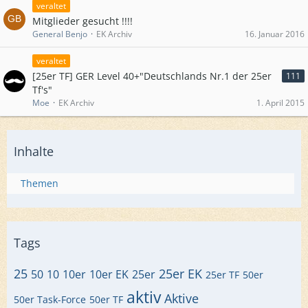
veraltet
Mitglieder gesucht !!!!
General Benjo
EK Archiv
16. Januar 2016
veraltet
[25er TF] GER Level 40+"Deutschlands Nr.1 der 25er
111
Tf's"
Moe
EK Archiv
1. April 2015
Inhalte
Themen
Tags
25
25er EK
50
10
10er
10er EK
25er
25er TF
50er
aktiv
Aktive
50er Task-Force
50er TF