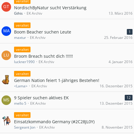
veraltet
NordischByNatur sucht Verstärkung
Gthis
EK Archiv
13. März 2016
veraltet
Boom Beacher suchen Leute
1
maxtur
EK Archiv
25. Februar 2016
veraltet
Broom Breach sucht dich !!!!!!
luckner1990
EK Archiv
4. Januar 2016
veraltet
German Nation feiert 1-jähriges Bestehen!
<Lama>
EK Archiv
16. Dezember 2015
9 Spieler suchen aktives EK
12
mello 5
EK Archiv
13. Dezember 2015
veraltet
Einsatzkommando Germany (#2C28JL0Y)
Sergeant Jon
EK Archiv
8. November 2015