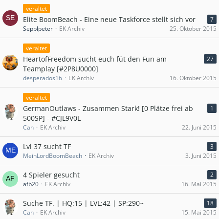
veraltet
Elite BoomBeach - Eine neue Taskforce stellt sich vor
7
Sepplpeter
EK Archiv
25. Oktober 2015
veraltet
HeartofFreedom sucht euch füt den Fun am
27
Teamplay [#2P8U0000]
desperados16
EK Archiv
16. Oktober 2015
veraltet
GermanOutlaws - Zusammen Stark! [0 Plätze frei ab
1
500SP] - #CJL9V0L
Can
EK Archiv
22. Juni 2015
Lvl 37 sucht TF
3
MeinLordBoomBeach
EK Archiv
3. Juni 2015
4 Spieler gesucht
2
afb20
EK Archiv
16. Mai 2015
Suche TF. | HQ:15 | LVL:42 | SP:290~
18
Can
EK Archiv
15. Mai 2015