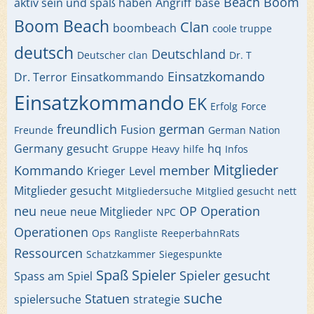
Beach
Boom
aktiv sein und spaß haben
Angriff
base
Boom Beach
Clan
boombeach
coole truppe
deutsch
Deutschland
Deutscher clan
Dr. T
Einsatzkomando
Dr. Terror
Einsatkommando
Einsatzkommando
EK
Erfolg
Force
freundlich
german
Fusion
Freunde
German Nation
Germany
gesucht
hq
Gruppe
Heavy
hilfe
Infos
Mitglieder
Kommando
member
Krieger
Level
Mitglieder gesucht
Mitgliedersuche
Mitglied gesucht
nett
neu
OP
Operation
neue
neue Mitglieder
NPC
Operationen
Ops
Rangliste
ReeperbahnRats
Ressourcen
Schatzkammer
Siegespunkte
Spaß
Spieler
Spieler gesucht
Spass am Spiel
suche
Statuen
spielersuche
strategie