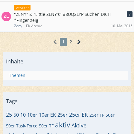
veraltet
"ZENY" & "Little ZENY's" #8UQ2LYP Suchen DICH
7
*Finger zeig
Zeny
EK Archiv
10. Mai 2015
1
2
Inhalte
Themen
Tags
25
25er EK
50
10
10er
10er EK
25er
25er TF
50er
aktiv
Aktive
50er Task-Force
50er TF