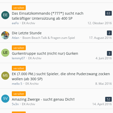
veraltet
Das Einsatzkommando [*777*] sucht nach
63
tatkräftiger Untersützung ab 400 SP
eeFo
EK Archiv
12. Oktober 2016
Die Letzte Stunde
2
Atlan
Boom Beach Talk & Fragen zum Spiel
17. August 2016
veraltet
Gurkentruppe sucht (nicht nur) Gurken
3
lemmy07
EK Archiv
4. Juni 2016
veraltet
EK (7.000 Pkt.) sucht Spieler, die ohne Puderzwang zocken
wollen (ab 300 SP)
mello 5
EK Archiv
8. Mai 2016
veraltet
Amazing Zwerge - sucht genau Dich!!
52
5v3n
EK Archiv
14. April 2016