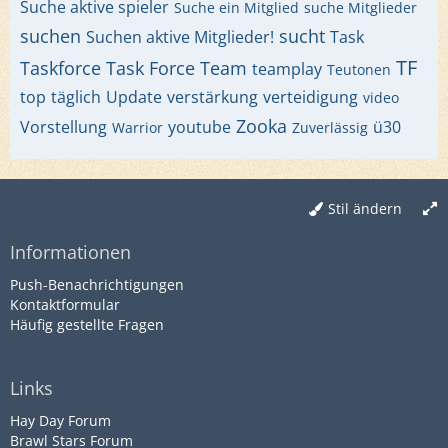
Suche aktive spieler
Suche ein Mitglied
suche Mitglieder
suchen
sucht
Suchen aktive Mitglieder!
Task
TF
Taskforce
Task Force
Team
teamplay
Teutonen
top
täglich
Update
verstärkung
verteidigung
video
Zooka
Vorstellung
youtube
ü30
Warrior
Zuverlässig
Stil ändern
Informationen
Push-Benachrichtigungen
Kontaktformular
Häufig gestellte Fragen
Links
Hay Day Forum
Brawl Stars Forum