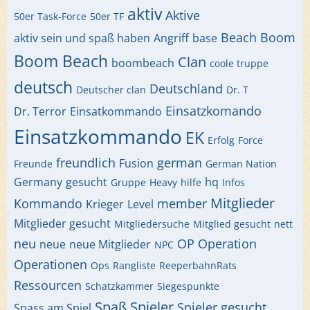
aktiv
Aktive
50er Task-Force
50er TF
Beach
Boom
aktiv sein und spaß haben
Angriff
base
Boom Beach
Clan
boombeach
coole truppe
deutsch
Deutschland
Deutscher clan
Dr. T
Einsatzkomando
Dr. Terror
Einsatkommando
Einsatzkommando
EK
Erfolg
Force
freundlich
german
Fusion
Freunde
German Nation
Germany
gesucht
hq
Gruppe
Heavy
hilfe
Infos
Mitglieder
Kommando
member
Krieger
Level
Mitglieder gesucht
Mitgliedersuche
Mitglied gesucht
nett
neu
OP
Operation
neue
neue Mitglieder
NPC
Operationen
Ops
Rangliste
ReeperbahnRats
Ressourcen
Schatzkammer
Siegespunkte
Spaß
Spieler
Spieler gesucht
Spass am Spiel