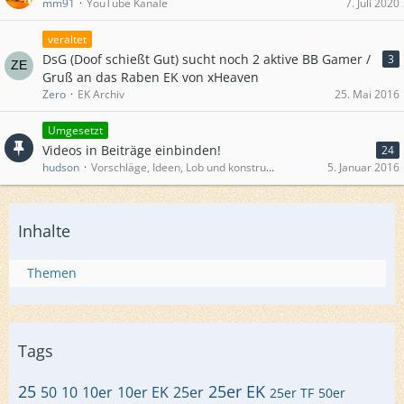
mm91
YouTube Kanäle
7. Juli 2020
veraltet
DsG (Doof schießt Gut) sucht noch 2 aktive BB Gamer /
3
Gruß an das Raben EK von xHeaven
Zero
EK Archiv
25. Mai 2016
Umgesetzt
Videos in Beiträge einbinden!
24
hudson
Vorschläge, Ideen, Lob und konstruktive Kritik zum Forum
5. Januar 2016
Inhalte
Themen
Tags
25
25er EK
50
10
10er
10er EK
25er
25er TF
50er