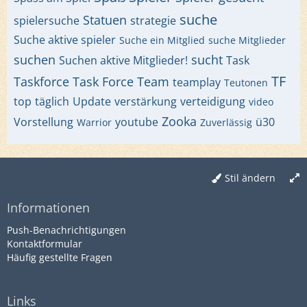
suche
Statuen
spielersuche
strategie
Suche aktive spieler
Suche ein Mitglied
suche Mitglieder
suchen
sucht
Suchen aktive Mitglieder!
Task
TF
Taskforce
Task Force
Team
teamplay
Teutonen
top
täglich
Update
verstärkung
verteidigung
video
Zooka
Vorstellung
youtube
ü30
Warrior
Zuverlässig
Stil ändern
Informationen
Push-Benachrichtigungen
Kontaktformular
Häufig gestellte Fragen
Links