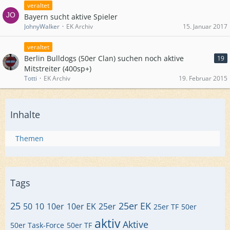
veraltet
Bayern sucht aktive Spieler
JohnyWalker
EK Archiv
15. Januar 2017
veraltet
Berlin Bulldogs (50er Clan) suchen noch aktive
19
Mitstreiter (400sp+)
Totti
EK Archiv
19. Februar 2015
Inhalte
Themen
Tags
25
25er EK
50
10
10er
10er EK
25er
25er TF
50er
aktiv
Aktive
50er Task-Force
50er TF