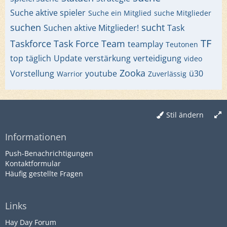
Suche aktive spieler
Suche ein Mitglied
suche Mitglieder
suchen
sucht
Suchen aktive Mitglieder!
Task
TF
Taskforce
Task Force
Team
teamplay
Teutonen
top
täglich
Update
verstärkung
verteidigung
video
Zooka
Vorstellung
youtube
ü30
Warrior
Zuverlässig
Stil ändern
Informationen
Push-Benachrichtigungen
Kontaktformular
Häufig gestellte Fragen
Links
Hay Day Forum