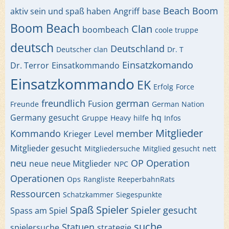
Beach
Boom
aktiv sein und spaß haben
Angriff
base
Boom Beach
Clan
boombeach
coole truppe
deutsch
Deutschland
Deutscher clan
Dr. T
Einsatzkomando
Dr. Terror
Einsatkommando
Einsatzkommando
EK
Erfolg
Force
freundlich
german
Fusion
Freunde
German Nation
Germany
gesucht
hq
Gruppe
Heavy
hilfe
Infos
Mitglieder
Kommando
member
Krieger
Level
Mitglieder gesucht
Mitgliedersuche
Mitglied gesucht
nett
neu
OP
Operation
neue
neue Mitglieder
NPC
Operationen
Ops
Rangliste
ReeperbahnRats
Ressourcen
Schatzkammer
Siegespunkte
Spaß
Spieler
Spieler gesucht
Spass am Spiel
suche
Statuen
spielersuche
strategie