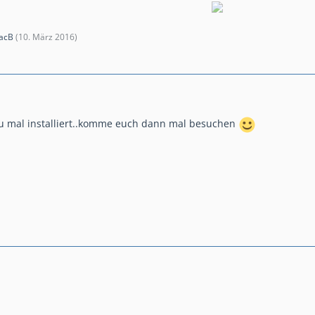
acB
(
10. März 2016
)
u mal installiert..komme euch dann mal besuchen