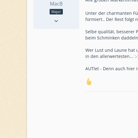
MacB
Major
Unter der charmanten Füh
Reaktionen
295
formiert.. Der Rest folgt 
Punkte
4.780
Selbe qualität, besserer 
Beiträge
838
beim Schminken daddeln
Level
63
Level HQ
21
Wer Lust und Laune hat un
Einsatzkommando
in den allerwertesten... :-)
AUTsource / AUTlet
bei CR
AUTlet - Denn auch hier 