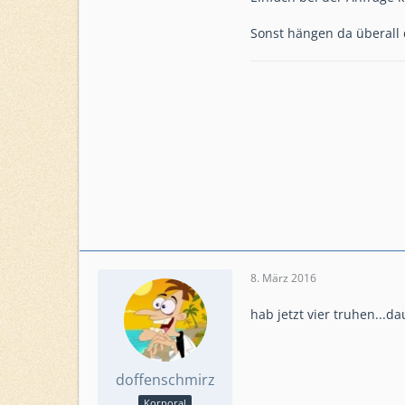
Beiträge
838
Level
63
Sonst hängen da überall d
Level HQ
21
Einsatzkommando
AUTsource / AUTlet
bei CR
8. März 2016
hab jetzt vier truhen...da
doffenschmirz
Korporal