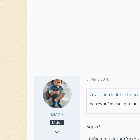
8. März 2016
Zitat von doffenschmirz
hab es auf meiner pc emu 
MacB
Major
Super!
Reaktionen
295
Punkte
4.780
Einfach bei der Anfrage k