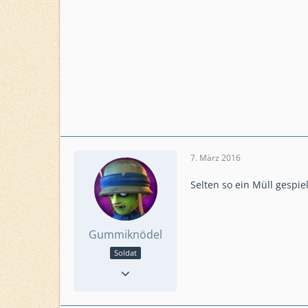
7. März 2016
Selten so ein Müll gespielt
Gummiknödel
Soldat
Reaktionen
14
Punkte
259
Beiträge
43