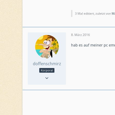
3 Mal editiert, zuletzt von
M
8. März 2016
hab es auf meiner pc em
doffenschmirz
Korporal
Reaktionen
21
Punkte
596
Beiträge
100
Level
65
Level HQ
22
Einsatzkommando
BeachBangers2.0
#8PVRRVU9