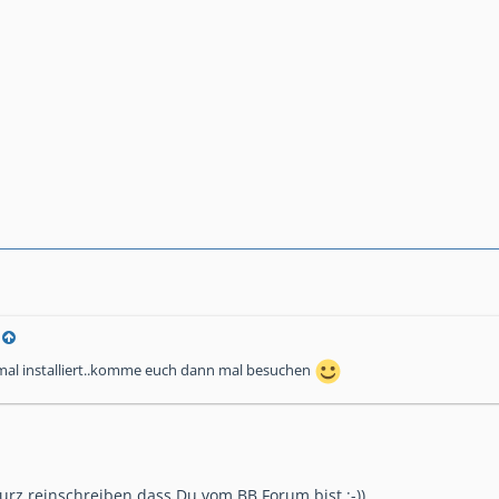
mal installiert..komme euch dann mal besuchen
urz reinschreiben dass Du vom BB Forum bist :-))