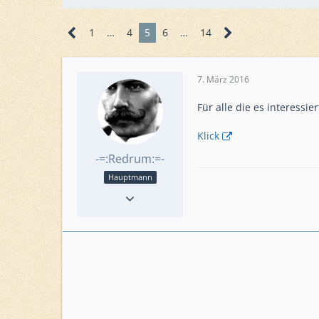
1
…
4
5
6
…
14
7. März 2016
Für alle die es interessier
Klick
-=:Redrum:=-
Hauptmann
Reaktionen
102
Punkte
3.787
Beiträge
728
Level
52
Level HQ
20