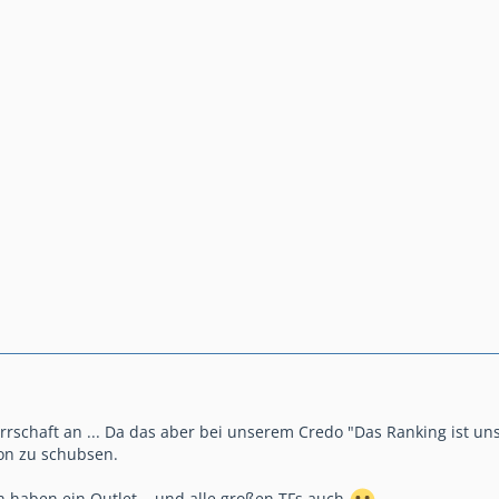
rrschaft an ... Da das aber bei unserem Credo "Das Ranking ist uns
on zu schubsen.
 haben ein Outlet .. und alle großen TFs auch