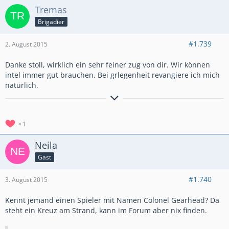
Tremas
Brigadier
#1.739
2. August 2015
Danke stoll, wirklich ein sehr feiner zug von dir. Wir können
intel immer gut brauchen. Bei grlegenheit revangiere ich mich
natürlich.
[align=center]
Truppenschaden 31% + 13% + 13% = 57%
Truppenleben 34%
Gunboot 41% + 17% + 17% + 17% + 17% = 109%
1
Ksc = 74%
Neila
Gast
#1.740
3. August 2015
Kennt jemand einen Spieler mit Namen Colonel Gearhead? Da
steht ein Kreuz am Strand, kann im Forum aber nix finden.