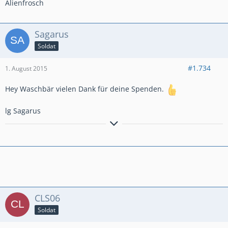
Alienfrosch
Sagarus
Soldat
#1.734
1. August 2015
Hey Waschbär vielen Dank für deine Spenden.
lg Sagarus
Lieber
Rot
statt
Blau
blinken!
CLS06
Soldat