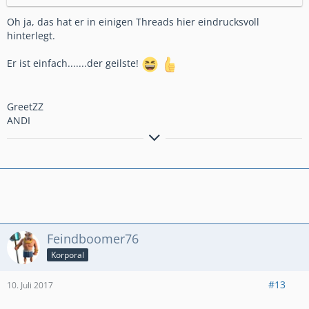
Oh ja, das hat er in einigen Threads hier eindrucksvoll
hinterlegt.
Er ist einfach.......der geilste!
GreetZZ
ANDI
Wer anderen in die M**e beisst, ist böse meist.
Feindboomer76
Korporal
#13
10. Juli 2017