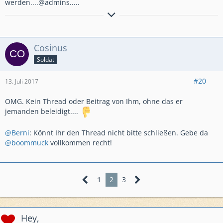
werden....@admins.....
Wer kämpft, kann verlieren. Wer nicht kämpft, hat schon
verloren.
Cosinus
Soldat
#20
13. Juli 2017
OMG. Kein Thread oder Beitrag von Ihm, ohne das er
jemanden beleidigt....
@Berni
: Könnt Ihr den Thread nicht bitte schließen. Gebe da
@boommuck
vollkommen recht!
1
2
3
Hey,