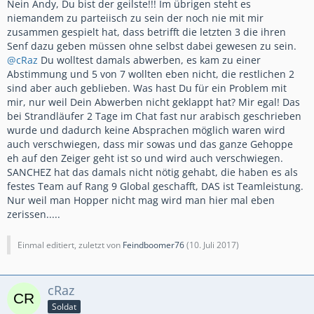
Nein Andy, Du bist der geilste!!! Im übrigen steht es
niemandem zu parteiisch zu sein der noch nie mit mir
zusammen gespielt hat, dass betrifft die letzten 3 die ihren
Senf dazu geben müssen ohne selbst dabei gewesen zu sein.
@cRaz
Du wolltest damals abwerben, es kam zu einer
Abstimmung und 5 von 7 wollten eben nicht, die restlichen 2
sind aber auch geblieben. Was hast Du für ein Problem mit
mir, nur weil Dein Abwerben nicht geklappt hat? Mir egal! Das
bei Strandläufer 2 Tage im Chat fast nur arabisch geschrieben
wurde und dadurch keine Absprachen möglich waren wird
auch verschwiegen, dass mir sowas und das ganze Gehoppe
eh auf den Zeiger geht ist so und wird auch verschwiegen.
SANCHEZ hat das damals nicht nötig gehabt, die haben es als
festes Team auf Rang 9 Global geschafft, DAS ist Teamleistung.
Nur weil man Hopper nicht mag wird man hier mal eben
zerissen.....
Einmal editiert, zuletzt von
Feindboomer76
(
10. Juli 2017
)
cRaz
Soldat